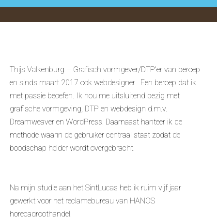
Thijs Valkenburg – Grafisch vormgever/DTP’er van beroep
en sinds maart 2017 ook webdesigner . Een beroep dat ik
met passie beoefen. Ik hou me uitsluitend bezig met
grafische vormgeving, DTP en webdesign d.m.v.
Dreamweaver en WordPress. Daarnaast hanteer ik de
methode waarin de gebruiker centraal staat zodat de
boodschap helder wordt overgebracht.
Na mijn studie aan het SintLucas heb ik ruim vijf jaar
gewerkt voor het reclamebureau van HANOS
horecagroothandel.